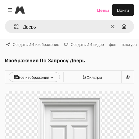
Magnific
Цены
Войти
Close menu
Очистить
Поиск 
Создать ИИ-изображение
Создать ИИ-видео
фон
текстура
Изображения По Запросу Дверь
Все изображения
Фильтры