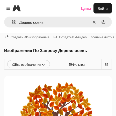
Magnific
Цены
Войти
Close menu
Очистить
Поиск 
Создать ИИ-изображение
Создать ИИ-видео
осенние листья
Изображения По Запросу Дерево осень
Все изображения
Фильтры