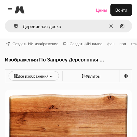
Magnific
Цены
Войти
Close menu
Очистить
Поиск 
Создать ИИ-изображение
Создать ИИ-видео
фон
пол
тек
Изображения По Запросу Деревянная доска
Все изображения
Фильтры