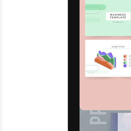
Креативная пл
ваших лучших 
подписчиков с
предприятий, а
Pусский