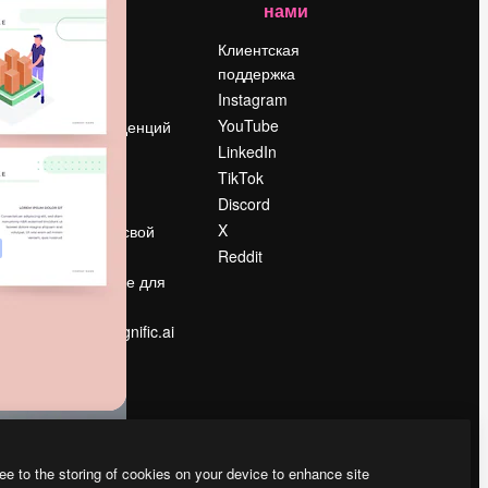
нами
Цены
о
О нас
Клиентская
поддержка
Reviews
Instagram
Вакансии
YouTube
Поиск тенденций
LinkedIn
Блог
TikTok
События
Discord
Slidesgo
ости
X
Продайте свой
контент
Reddit
в
Помещение для
прессы
Ищете magnific.ai
ee to the storing of cookies on your device to enhance site