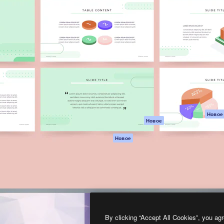
атформа для создания
Spaces
Academy
работ. Более 1 миллиона
ИИ-помощник
Документация п
реди креаторов,
Пакету ИИ
Генератор
гентств и студий.
изображений ИИ
Служба
поддержки
Генератор видео
ИИ
Условия и
положения
Генератор голоса
на основе ИИ
Политика
конфиденциальн
Стоковый контент
Оригиналы
MCP для
Новое
Новое
Claude/ChatGPT
Политика файло
cookie
Агенты
Новое
Центр доверия
API
Партнеры
Мобильное
приложение
Предприятие
Все инструменты
Magnific
By clicking “Accept All Cookies”, you agr