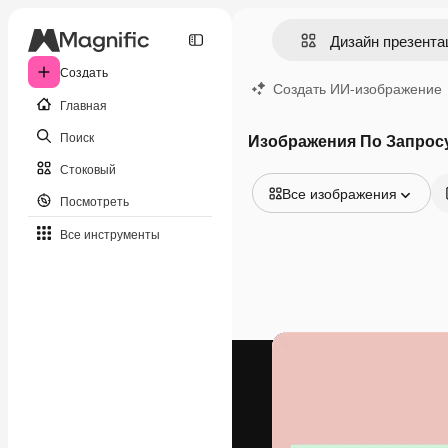
Создать
Создать ИИ-изображение
Главная
Поиск
Изображения По Запрос
Стоковый
Все изображения
Посмотреть
Все изображения
Все инструменты
Векторы
Иллюстрации
Фотографии
PSD
Шаблоны
Мокапы
Видео
Видеоролик
Моушн-дизайн
Видеошаблоны
Иконки
3D-модели
Шрифты