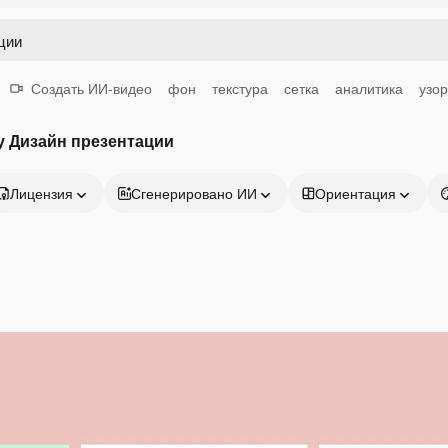
Создать ИИ-видео
фон
текстура
сетка
аналитика
узо
у Дизайн презентации
Лицензия
Сгенерировано ИИ
Ориентация
Продукция
Начать