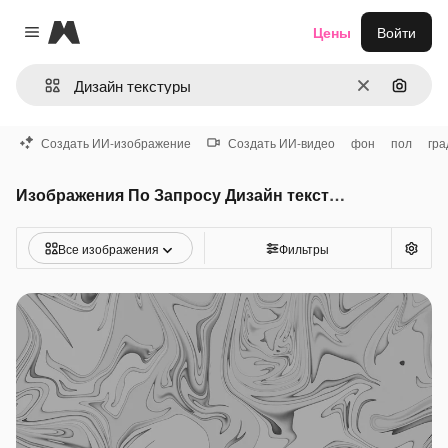
Magnific
Цены
Войти
Close menu
Очистить
Поиск 
Создать ИИ-изображение
Создать ИИ-видео
фон
пол
гра
Изображения По Запросу Дизайн текстуры
Все изображения
Фильтры