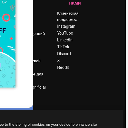
нами
Цены
о
О нас
Клиентская
поддержка
Reviews
Instagram
Вакансии
YouTube
Поиск тенденций
LinkedIn
Блог
TikTok
События
Discord
Slidesgo
ости
X
Продайте свой
контент
Reddit
в
Помещение для
прессы
Ищете magnific.ai
ee to the storing of cookies on your device to enhance site