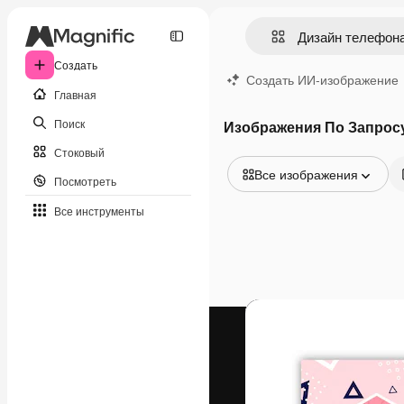
Создать
Создать ИИ-изображение
Главная
Поиск
Изображения По Запрос
Стоковый
Все изображения
Посмотреть
Все изображения
Все инструменты
Векторы
Иллюстрации
Фотографии
PSD
Шаблоны
Мокапы
Видео
Видеоролик
Моушн-дизайн
Видеошаблоны
Иконки
3D-модели
Шрифты