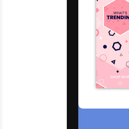
Креативная пл
ваших лучших 
подписчиков с
предприятий, а
Pусский