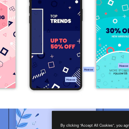
атформа для создания
Spaces
Academy
работ. Более 1 миллиона
ИИ-помощник
Документация п
реди креаторов,
Пакету ИИ
Генератор
гентств и студий.
изображений ИИ
Служба
поддержки
Генератор видео
ИИ
Условия и
положения
Генератор голоса
на основе ИИ
Политика
конфиденциальн
Стоковый контент
Оригиналы
MCP для
Новое
Новое
Claude/ChatGPT
Политика файло
cookie
Агенты
Новое
Центр доверия
API
Партнеры
Мобильное
приложение
Предприятие
Все инструменты
Magnific
By clicking “Accept All Cookies”, you agr