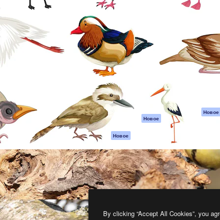
атформа для создания
Spaces
Academy
работ. Более 1 миллиона
ИИ-помощник
Документация п
реди креаторов,
Пакету ИИ
Генератор
гентств и студий.
изображений ИИ
Служба
поддержки
Генератор видео
ИИ
Условия и
положения
Генератор голоса
на основе ИИ
Политика
конфиденциальн
Стоковый контент
Оригиналы
MCP для
Новое
Новое
Claude/ChatGPT
Политика файло
cookie
Агенты
Новое
Центр доверия
API
Партнеры
Мобильное
приложение
Предприятие
Все инструменты
Magnific
By clicking “Accept All Cookies”, you agr