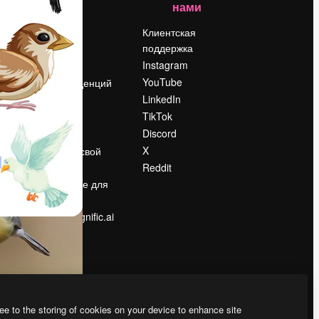
нами
Цены
о
О нас
Клиентская
поддержка
Reviews
Instagram
Вакансии
YouTube
Поиск тенденций
LinkedIn
Блог
TikTok
События
Discord
Slidesgo
ости
X
Продайте свой
контент
Reddit
в
Помещение для
прессы
Ищете magnific.ai
ee to the storing of cookies on your device to enhance site