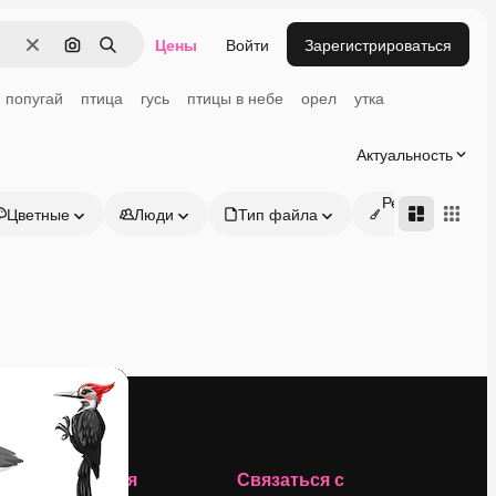
Цены
Войти
Зарегистрироваться
Очистить
Поиск по изображению
Поиск
попугай
птица
гусь
птицы в небе
орел
утка
Актуальность
Редактируемые
Цветные
Люди
Тип файла
онлайн
Компания
Связаться с