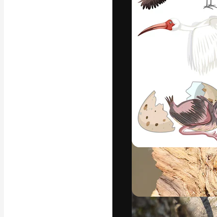
Креативная пл
ваших лучших 
подписчиков с
предприятий, а
Pусский