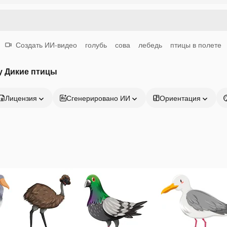
Создать ИИ-видео
голубь
сова
лебедь
птицы в полете
у Дикие птицы
Лицензия
Сгенерировано ИИ
Ориентация
Продукция
Начать