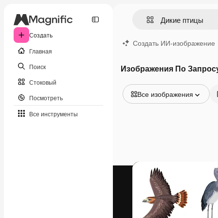
Создать
Создать ИИ-изображение
Главная
Поиск
Изображения По Запрос
Стоковый
Все изображения
Посмотреть
Все изображения
Все инструменты
Векторы
Иллюстрации
Фотографии
PSD
Шаблоны
Мокапы
Видео
Видеоролик
Моушн-дизайн
Видеошаблоны
Иконки
3D-модели
Шрифты