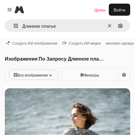
Magnific
Цены
Войти
Close menu
Очистить
Поиск 
Создать ИИ-изображение
Создать ИИ-видео
женская одежда
Изображения По Запросу Длинное платье
Все изображения
Фильтры