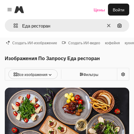
Magnific
Цены
Войти
Close menu
Очистить
Поиск 
Создать ИИ-изображение
Создать ИИ-видео
кофейня
кухня
Изображения По Запросу Еда ресторан
Все изображения
Фильтры