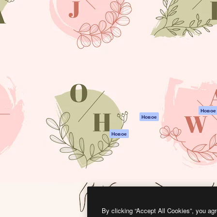
атформа для создания
Spaces
Academy
работ. Более 1 миллиона
ИИ-помощник
Документация п
реди креаторов,
Пакету ИИ
Генератор
гентств и студий.
изображений ИИ
Служба
поддержки
Генератор видео
ИИ
Условия и
положения
Генератор голоса
на основе ИИ
Политика
конфиденциальн
Стоковый контент
Оригиналы
MCP для
Новое
Новое
Claude/ChatGPT
Политика файло
cookie
Агенты
Новое
Центр доверия
API
Партнеры
Мобильное
приложение
Предприятие
Все инструменты
Magnific
By clicking “Accept All Cookies”, you agr