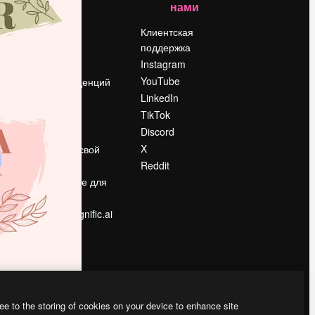
нами
Цены
о
О нас
Клиентская
поддержка
Reviews
Instagram
Вакансии
YouTube
Поиск тенденций
LinkedIn
Блог
TikTok
События
Discord
Slidesgo
ости
X
Продайте свой
контент
Reddit
в
Помещение для
прессы
Ищете magnific.ai
ee to the storing of cookies on your device to enhance site