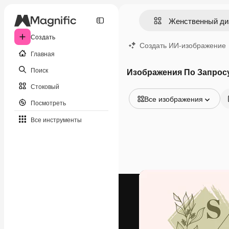
Создать
Создать ИИ-изображение
Главная
Поиск
Изображения По Запрос
Стоковый
Все изображения
Посмотреть
Все изображения
Все инструменты
Векторы
Иллюстрации
Фотографии
PSD
Шаблоны
Мокапы
Видео
Видеоролик
Моушн-дизайн
Видеошаблоны
Иконки
3D-модели
Шрифты