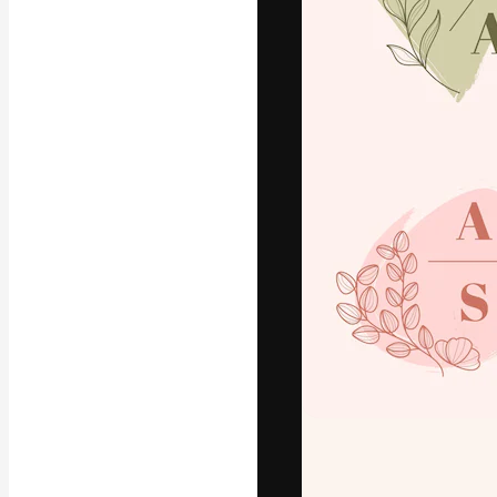
Креативная пл
ваших лучших 
подписчиков с
предприятий, а
Pусский