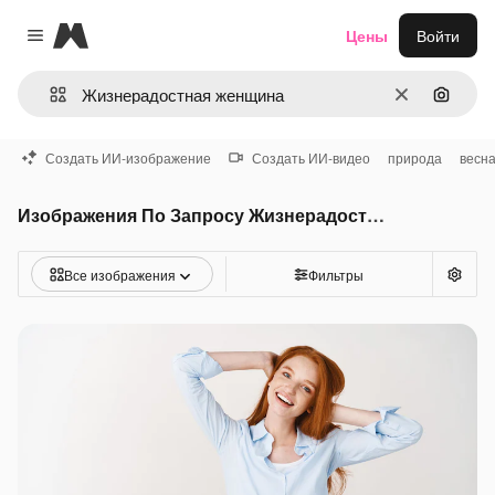
Magnific
Цены
Войти
Close menu
Очистить
Поиск 
Создать ИИ-изображение
Создать ИИ-видео
природа
весн
Изображения По Запросу Жизнерадостная женщина
Все изображения
Фильтры