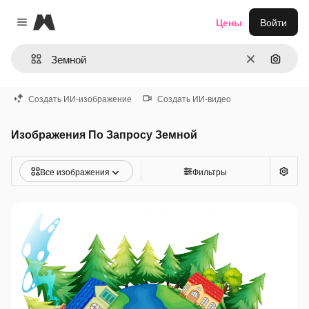
Magnific
Цены
Войти
Close menu
Очистить
Поиск 
Создать ИИ-изображение
Создать ИИ-видео
Изображения По Запросу Земной
Все изображения
Фильтры