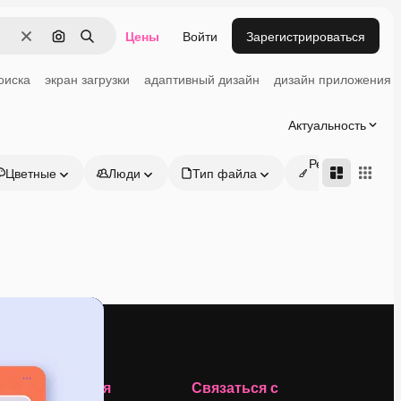
Цены
Войти
Зарегистрироваться
Очистить
Поиск по изображению
Поиск
оиска
экран загрузки
адаптивный дизайн
дизайн приложения
Актуальность
Редактируемые
Цветные
Люди
Тип файла
онлайн
Компания
Связаться с