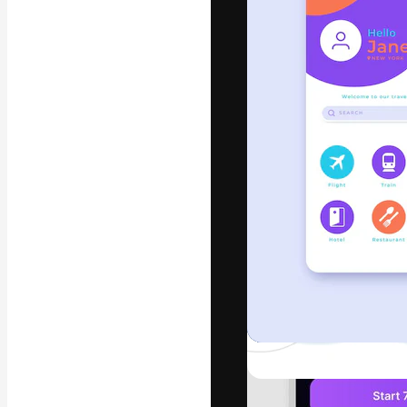
Креативная пл
ваших лучших 
подписчиков с
предприятий, а
Pусский