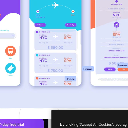
атформа для создания
Spaces
Academy
работ. Более 1 миллиона
ИИ-помощник
Документация п
реди креаторов,
Пакету ИИ
Генератор
гентств и студий.
изображений ИИ
Служба
поддержки
Генератор видео
ИИ
Условия и
положения
Генератор голоса
на основе ИИ
Политика
конфиденциальн
Стоковый контент
Оригиналы
MCP для
Новое
Новое
Claude/ChatGPT
Политика файло
cookie
Агенты
Новое
Центр доверия
API
Партнеры
Мобильное
приложение
Предприятие
Все инструменты
Magnific
By clicking “Accept All Cookies”, you agr