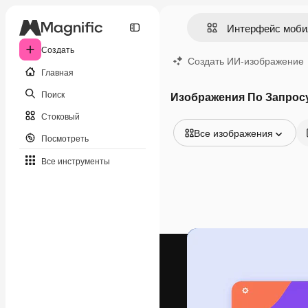
Создать
Создать ИИ-изображение
Главная
Поиск
Изображения По Запрос
Стоковый
Все изображения
Посмотреть
Все изображения
Все инструменты
Векторы
Иллюстрации
Фотографии
PSD
Шаблоны
Мокапы
Видео
Видеоролик
Моушн-дизайн
Видеошаблоны
Иконки
3D-модели
Шрифты