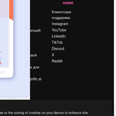
нами
Цены
о
О нас
Клиентская
поддержка
Reviews
Instagram
Вакансии
YouTube
Поиск тенденций
LinkedIn
Блог
TikTok
События
Discord
Slidesgo
ости
X
Продайте свой
контент
Reddit
в
Помещение для
прессы
Ищете magnific.ai
ee to the storing of cookies on your device to enhance site