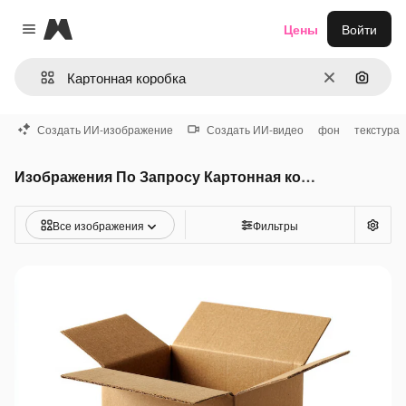
Magnific
Цены
Войти
Close menu
Очистить
Поиск 
Создать ИИ-изображение
Создать ИИ-видео
фон
текстура
Изображения По Запросу Картонная коробка
Все изображения
Фильтры