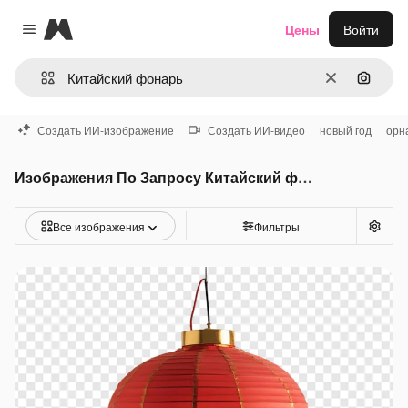
Magnific
Цены
Войти
Close menu
Очистить
Поиск 
Создать ИИ-изображение
Создать ИИ-видео
новый год
орн
Изображения По Запросу Китайский фонарь
Все изображения
Фильтры