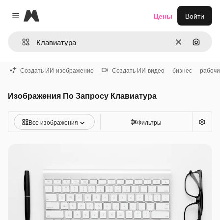
Magnific
Цены
Войти
Close menu
Очистить
Поиск 
Создать ИИ-изображение
Создать ИИ-видео
бизнес
рабочи
Изображения По Запросу Клавиатура
Все изображения
Фильтры