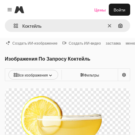
Magnific
Цены
Войти
Close menu
Очистить
Поиск 
Создать ИИ-изображение
Создать ИИ-видео
заставка
меню
Изображения По Запросу Коктейль
Все изображения
Фильтры