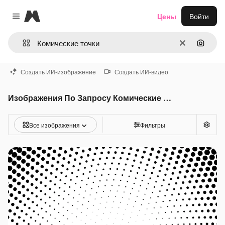
Magnific
Цены
Войти
Close menu
Очистить
Поиск 
Создать ИИ-изображение
Создать ИИ-видео
Изображения По Запросу Комические точки
Все изображения
Фильтры