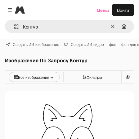
Magnific
Цены
Войти
Close menu
Очистить
Поиск 
Создать ИИ-изображение
Создать ИИ-видео
фон
фон для 
Изображения По Запросу Контур
Все изображения
Фильтры