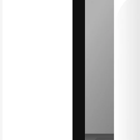
Креативная пл
ваших лучших 
подписчиков с
предприятий, а
Pусский