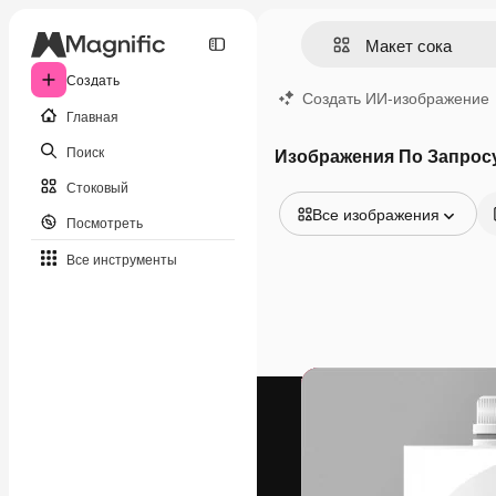
Создать
Создать ИИ-изображение
Главная
Поиск
Изображения По Запросу
Стоковый
Все изображения
Посмотреть
Все изображения
Все инструменты
Векторы
Иллюстрации
Фотографии
PSD
Шаблоны
Мокапы
Видео
Видеоролик
Моушн-дизайн
Видеошаблоны
Иконки
3D-модели
Шрифты