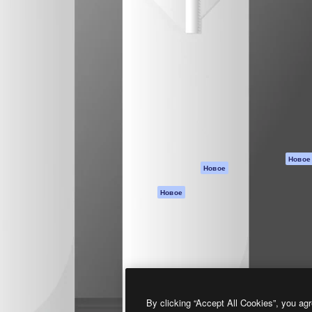
атформа для создания
Spaces
Academy
работ. Более 1 миллиона
ИИ-помощник
Документация п
реди креаторов,
Пакету ИИ
Генератор
гентств и студий.
изображений ИИ
Служба
поддержки
Генератор видео
ИИ
Условия и
положения
Генератор голоса
на основе ИИ
Политика
конфиденциальн
Стоковый контент
Оригиналы
MCP для
Новое
Новое
Claude/ChatGPT
Политика файло
cookie
Агенты
Новое
Центр доверия
API
Партнеры
Мобильное
приложение
Предприятие
Все инструменты
Magnific
By clicking “Accept All Cookies”, you agr