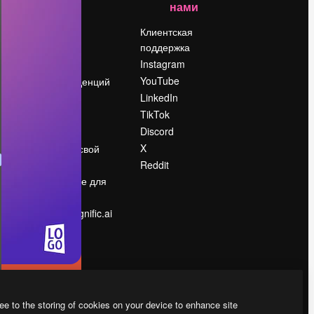
нами
Цены
о
О нас
Клиентская
поддержка
Reviews
Instagram
Вакансии
YouTube
Поиск тенденций
LinkedIn
Блог
TikTok
События
Discord
Slidesgo
ости
X
Продайте свой
контент
Reddit
в
Помещение для
прессы
Ищете magnific.ai
ee to the storing of cookies on your device to enhance site