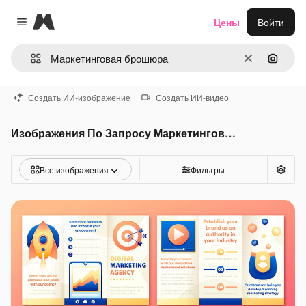
Magnific
Цены
Войти
Close menu
Очистить
Поиск 
Создать ИИ-изображение
Создать ИИ-видео
Изображения По Запросу Маркетинговая брошюра
Все изображения
Фильтры