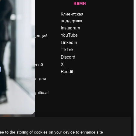
нами
Цены
о
О нас
Клиентская
поддержка
Reviews
Instagram
Вакансии
YouTube
Поиск тенденций
LinkedIn
Блог
TikTok
События
Discord
Slidesgo
ости
X
Продайте свой
контент
Reddit
в
Помещение для
прессы
Ищете magnific.ai
ee to the storing of cookies on your device to enhance site