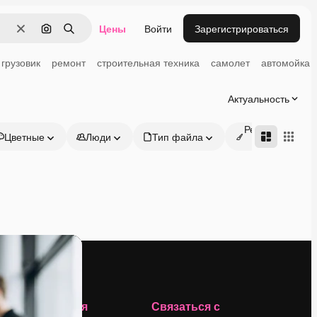
Цены
Войти
Зарегистрироваться
Очистить
Поиск по изображению
Поиск
грузовик
ремонт
строительная техника
самолет
автомойка
Актуальность
Редактируемые
Цветные
Люди
Тип файла
онлайн
Компания
Связаться с