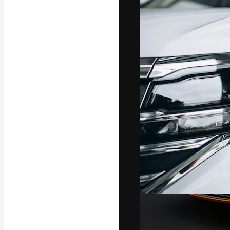
Креативная пл
ваших лучших 
подписчиков с
предприятий, а
Pусский