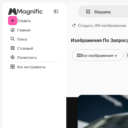
Создать
Создать ИИ-изображение
Главная
Поиск
Изображения По Запрос
Стоковый
Все изображения
Посмотреть
Все изображения
Все инструменты
Векторы
Иллюстрации
Фотографии
PSD
Шаблоны
Мокапы
Видео
Видеоролик
Моушн-дизайн
Видеошаблоны
Иконки
3D-модели
Шрифты