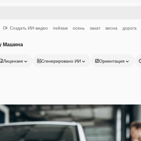
Создать ИИ-видео
пейзаж
осень
закат
весна
дорога
у Машина
Лицензия
Сгенерировано ИИ
Ориентация
Продукция
Начать