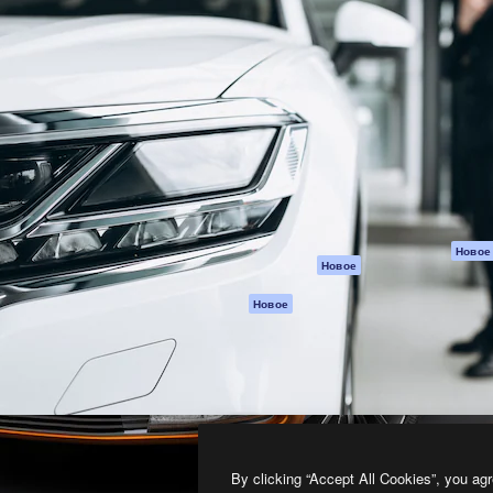
атформа для создания
Spaces
Academy
работ. Более 1 миллиона
ИИ-помощник
Документация п
реди креаторов,
Пакету ИИ
Генератор
гентств и студий.
изображений ИИ
Служба
поддержки
Генератор видео
ИИ
Условия и
положения
Генератор голоса
на основе ИИ
Политика
конфиденциальн
Стоковый контент
Оригиналы
MCP для
Новое
Новое
Claude/ChatGPT
Политика файло
cookie
Агенты
Новое
Центр доверия
API
Партнеры
Мобильное
приложение
Предприятие
Все инструменты
Magnific
By clicking “Accept All Cookies”, you agr