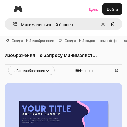
Magnific
Цены
Войти
Close menu
Очистить
Поиск 
Создать ИИ-изображение
Создать ИИ-видео
темный фон
а
Изображения По Запросу Минималистичный баннер
Все изображения
Фильтры