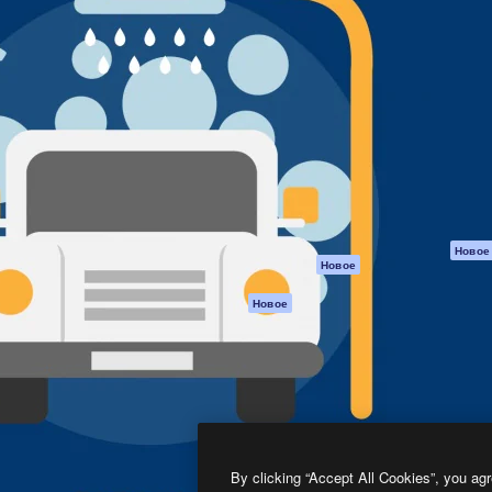
атформа для создания
Spaces
Academy
работ. Более 1 миллиона
ИИ-помощник
Документация п
реди креаторов,
Пакету ИИ
Генератор
гентств и студий.
изображений ИИ
Служба
поддержки
Генератор видео
ИИ
Условия и
положения
Генератор голоса
на основе ИИ
Политика
конфиденциальн
Стоковый контент
Оригиналы
MCP для
Новое
Новое
Claude/ChatGPT
Политика файло
cookie
Агенты
Новое
Центр доверия
API
Партнеры
Мобильное
приложение
Предприятие
Все инструменты
Magnific
By clicking “Accept All Cookies”, you agr