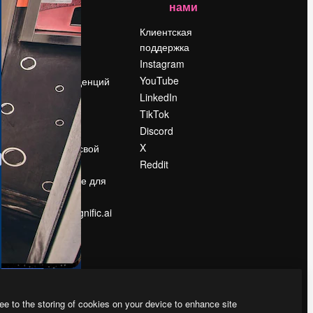
нами
Цены
о
О нас
Клиентская
поддержка
Reviews
Instagram
Вакансии
YouTube
Поиск тенденций
LinkedIn
Блог
TikTok
События
Discord
Slidesgo
ости
X
Продайте свой
контент
Reddit
в
Помещение для
прессы
Ищете magnific.ai
ee to the storing of cookies on your device to enhance site