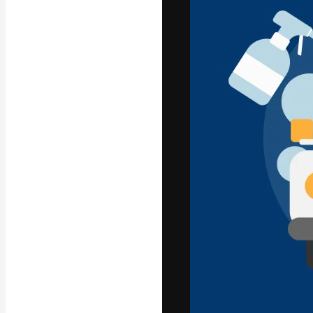
Креативная пл
ваших лучших 
подписчиков с
предприятий, а
Pусский