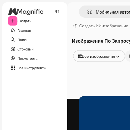
Создать
Создать ИИ-изображение
Главная
Поиск
Изображения По Запрос
Стоковый
Все изображения
Посмотреть
Все изображения
Все инструменты
Векторы
Иллюстрации
Фотографии
PSD
Шаблоны
Мокапы
Видео
Видеоролик
Моушн-дизайн
Видеошаблоны
Иконки
3D-модели
Шрифты