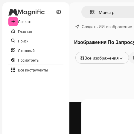
Создать
Создать ИИ-изображение
Главная
Поиск
Изображения По Запрос
Стоковый
Все изображения
Посмотреть
Все изображения
Все инструменты
Векторы
Иллюстрации
Фотографии
PSD
Шаблоны
Мокапы
Видео
Видеоролик
Моушн-дизайн
Видеошаблоны
Иконки
3D-модели
Шрифты