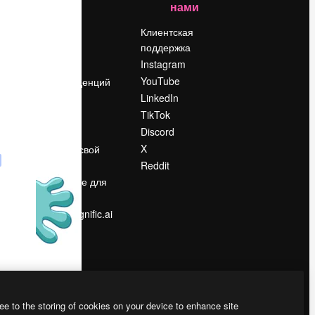
нами
Цены
о
О нас
Клиентская
поддержка
Reviews
Instagram
Вакансии
YouTube
Поиск тенденций
LinkedIn
Блог
TikTok
События
Discord
Slidesgo
ости
X
Продайте свой
контент
Reddit
в
Помещение для
прессы
Ищете magnific.ai
ee to the storing of cookies on your device to enhance site