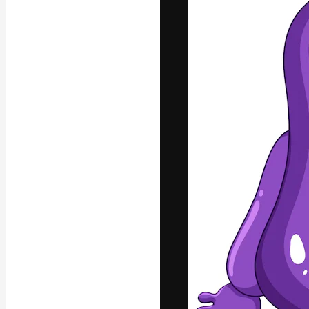
Креативная пл
ваших лучших 
подписчиков с
предприятий, а
Pусский