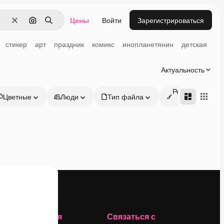
Цены
Войти
Зарегистрироваться
Очистить
Поиск по изображению
Поиск
стикер
арт
праздник
комикс
инопланетянин
детская
Актуальность
Редактируемые
Цветные
Люди
Тип файла
онлайн
Компания
Связаться с