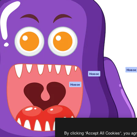
атформа для создания
Spaces
Academy
работ. Более 1 миллиона
ИИ-помощник
Документация п
реди креаторов,
Пакету ИИ
Генератор
гентств и студий.
изображений ИИ
Служба
поддержки
Генератор видео
ИИ
Условия и
положения
Генератор голоса
на основе ИИ
Политика
конфиденциальн
Стоковый контент
Оригиналы
MCP для
Новое
Новое
Claude/ChatGPT
Политика файло
cookie
Агенты
Новое
Центр доверия
API
Партнеры
Мобильное
приложение
Предприятие
Все инструменты
Magnific
By clicking “Accept All Cookies”, you agr