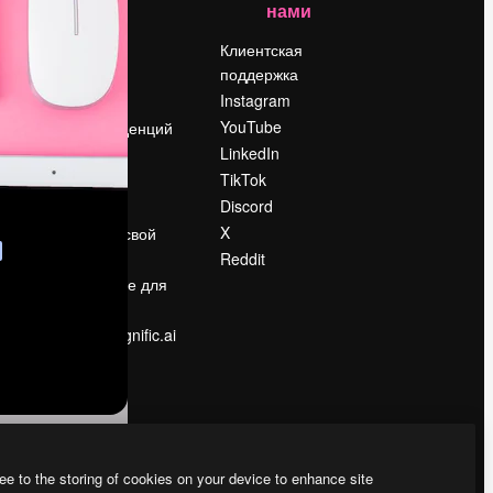
нами
Цены
о
О нас
Клиентская
поддержка
Reviews
Instagram
Вакансии
YouTube
Поиск тенденций
LinkedIn
Блог
TikTok
События
Discord
Slidesgo
ости
X
Продайте свой
контент
Reddit
в
Помещение для
прессы
Ищете magnific.ai
ee to the storing of cookies on your device to enhance site