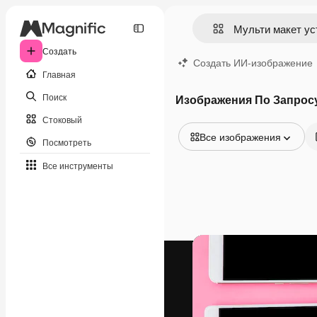
Создать
Создать ИИ-изображение
Главная
Поиск
Изображения По Запросу
Стоковый
Все изображения
Посмотреть
Все изображения
Все инструменты
Векторы
Иллюстрации
Фотографии
PSD
Шаблоны
Мокапы
Видео
Видеоролик
Моушн-дизайн
Видеошаблоны
Иконки
3D-модели
Шрифты