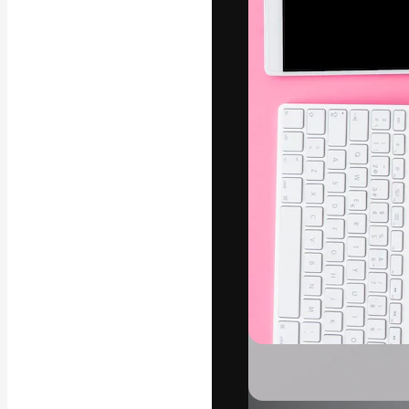
Креативная пл
ваших лучших 
подписчиков с
предприятий, а
Pусский