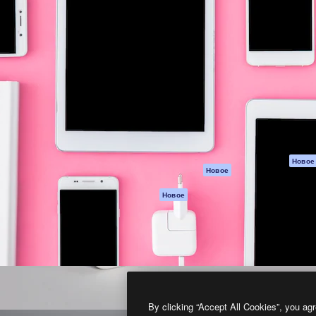
атформа для создания
Spaces
Academy
работ. Более 1 миллиона
ИИ-помощник
Документация п
реди креаторов,
Пакету ИИ
Генератор
гентств и студий.
изображений ИИ
Служба
поддержки
Генератор видео
ИИ
Условия и
положения
Генератор голоса
на основе ИИ
Политика
конфиденциальн
Стоковый контент
Оригиналы
MCP для
Новое
Новое
Claude/ChatGPT
Политика файло
cookie
Агенты
Новое
Центр доверия
API
Партнеры
Мобильное
приложение
Предприятие
Все инструменты
Magnific
By clicking “Accept All Cookies”, you agr