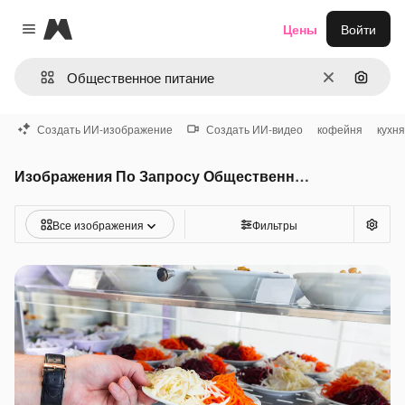
Magnific
Цены
Войти
Close menu
Очистить
Поиск 
Создать ИИ-изображение
Создать ИИ-видео
кофейня
кухня
Изображения По Запросу Общественное питание
Все изображения
Фильтры