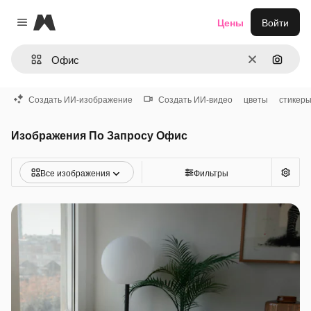
Magnific
Цены
Войти
Close menu
Очистить
Поиск 
Создать ИИ-изображение
Создать ИИ-видео
цветы
стикер
Изображения По Запросу Офис
Все изображения
Фильтры