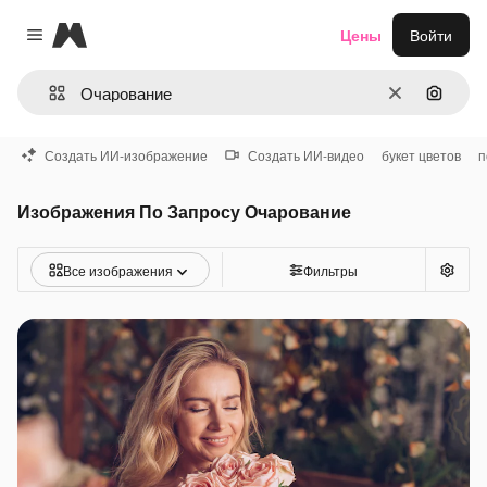
Magnific
Цены
Войти
Close menu
Очистить
Поиск 
Создать ИИ-изображение
Создать ИИ-видео
букет цветов
п
Изображения По Запросу Очарование
Все изображения
Фильтры