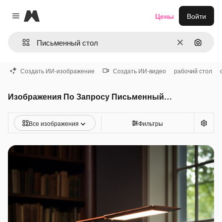
Magnific
Цены
Войти
Close menu
Очистить
Поиск 
Создать ИИ-изображение
Создать ИИ-видео
рабочий стол
Изображения По Запросу Письменный стол
Все изображения
Фильтры