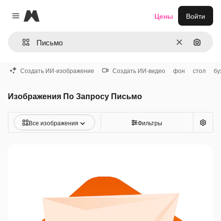
Magnific
Цены
Войти
Close menu
Очистить
Поиск 
Создать ИИ-изображение
Создать ИИ-видео
фон
стол
бу
Изображения По Запросу Письмо
Все изображения
Фильтры