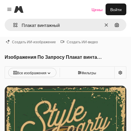
Magnific
Цены
Войти
Close menu
Очистить
Поиск 
Создать ИИ-изображение
Создать ИИ-видео
Изображения По Запросу Плакат винтажный
Все изображения
Фильтры