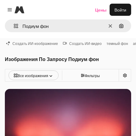
Magnific
Цены
Войти
Close menu
Очистить
Поиск 
Создать ИИ-изображение
Создать ИИ-видео
темный фон
а
Изображения По Запросу Подиум фон
Все изображения
Фильтры