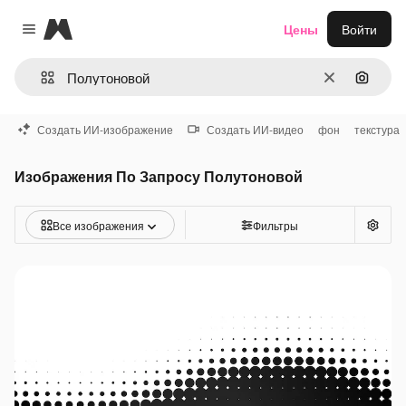
Magnific
Цены
Войти
Close menu
Очистить
Поиск 
Создать ИИ-изображение
Создать ИИ-видео
фон
текстура
Изображения По Запросу Полутоновой
Все изображения
Фильтры