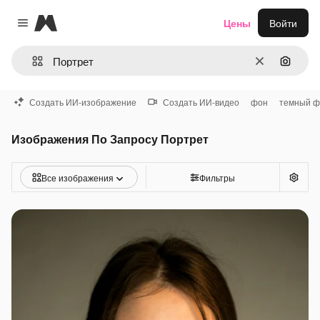
Magnific
Цены
Войти
Close menu
Очистить
Поиск 
Создать ИИ-изображение
Создать ИИ-видео
фон
темный ф
Изображения По Запросу Портрет
Все изображения
Фильтры