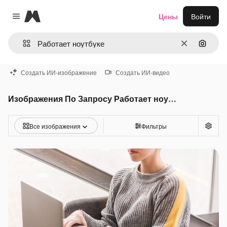
Magnific
Цены
Войти
Close menu
Очистить
Поиск 
Создать ИИ-изображение
Создать ИИ-видео
Изображения По Запросу Работает ноутбуке
Все изображения
Фильтры