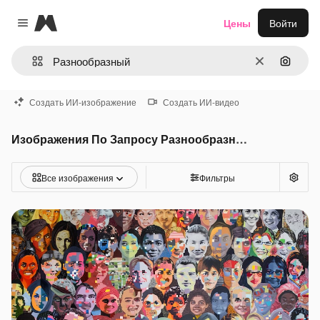
Magnific
Цены
Войти
Close menu
Очистить
Поиск 
Создать ИИ-изображение
Создать ИИ-видео
Изображения По Запросу Разнообразный
Все изображения
Фильтры