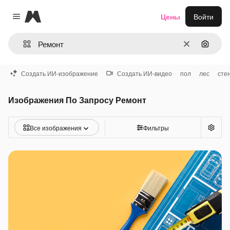
Magnific
Цены
Войти
Close menu
Очистить
Поиск 
Создать ИИ-изображение
Создать ИИ-видео
пол
лес
сте
Изображения По Запросу Ремонт
Все изображения
Фильтры