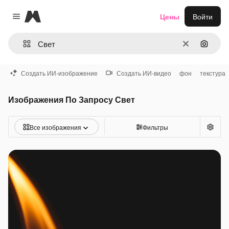
Magnific
Цены
Войти
Close menu
Очистить
Поиск 
Создать ИИ-изображение
Создать ИИ-видео
фон
текстура
Изображения По Запросу Свет
Все изображения
Фильтры