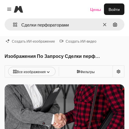
Magnific
Цены
Войти
Close menu
Очистить
Поиск 
Создать ИИ-изображение
Создать ИИ-видео
Изображения По Запросу Сделки перфораторами
Все изображения
Фильтры