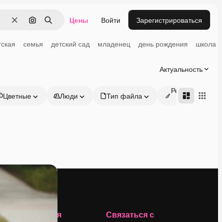
Цены
Войти
Зарегистрироваться
Очистить
Поиск по изображению
Поиск
тская
семья
детский сад
младенец
день рождения
школа
Актуальность
Редактируемые
Цветные
Люди
Тип файла
онлайн
Компания
Связаться с