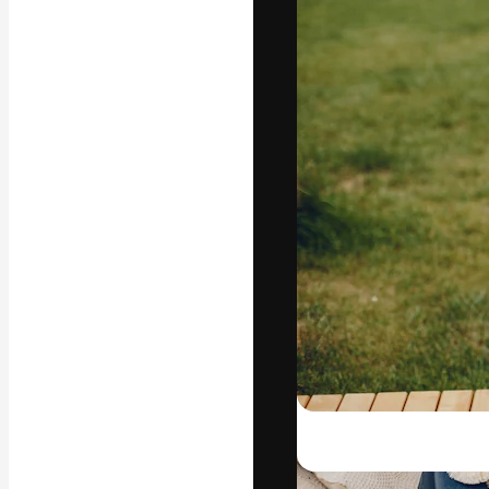
Креативная пл
ваших лучших 
подписчиков с
предприятий, а
Pусский