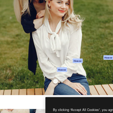
атформа для создания
Spaces
Academy
работ. Более 1 миллиона
ИИ-помощник
Документация п
реди креаторов,
Пакету ИИ
Генератор
гентств и студий.
изображений ИИ
Служба
поддержки
Генератор видео
ИИ
Условия и
положения
Генератор голоса
на основе ИИ
Политика
конфиденциальн
Стоковый контент
Оригиналы
MCP для
Новое
Новое
Claude/ChatGPT
Политика файло
cookie
Агенты
Новое
Центр доверия
API
Партнеры
Мобильное
приложение
Предприятие
Все инструменты
Magnific
By clicking “Accept All Cookies”, you agr