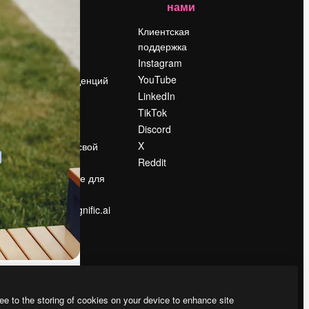
нами
Цены
о
О нас
Клиентская
поддержка
Reviews
Instagram
Вакансии
YouTube
Поиск тенденций
LinkedIn
Блог
TikTok
События
Discord
Slidesgo
ости
X
Продайте свой
контент
Reddit
в
Помещение для
прессы
Ищете magnific.ai
ee to the storing of cookies on your device to enhance site