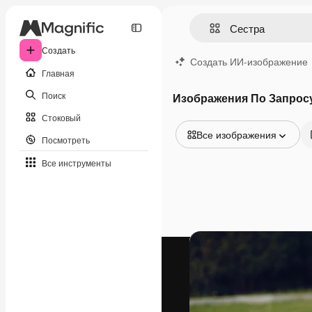
Создать
Создать ИИ-изображение
Главная
Поиск
Изображения По Запрос
Стоковый
Все изображения
Посмотреть
Все изображения
Все инструменты
Векторы
Иллюстрации
Фотографии
PSD
Шаблоны
Мокапы
Видео
Видеоролик
Моушн-дизайн
Видеошаблоны
Иконки
3D-модели
Шрифты