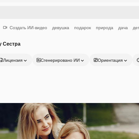
Создать ИИ-видео
девушка
подарок
природа
дача
де
у Сестра
Лицензия
Сгенерировано ИИ
Ориентация
Продукция
Начать