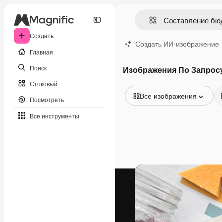
Создать
Создать ИИ-изображение
Главная
Поиск
Изображения По Запрос
Стоковый
Все изображения
Посмотреть
Все изображения
Все инструменты
Векторы
Иллюстрации
Фотографии
PSD
Шаблоны
Мокапы
Видео
Видеоролик
Моушн-дизайн
Видеошаблоны
Иконки
3D-модели
Шрифты