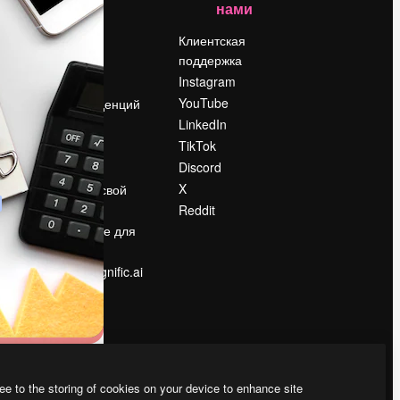
нами
Цены
о
О нас
Клиентская
поддержка
Reviews
Instagram
Вакансии
YouTube
Поиск тенденций
LinkedIn
Блог
TikTok
События
Discord
Slidesgo
ости
X
Продайте свой
контент
Reddit
в
Помещение для
прессы
Ищете magnific.ai
ee to the storing of cookies on your device to enhance site