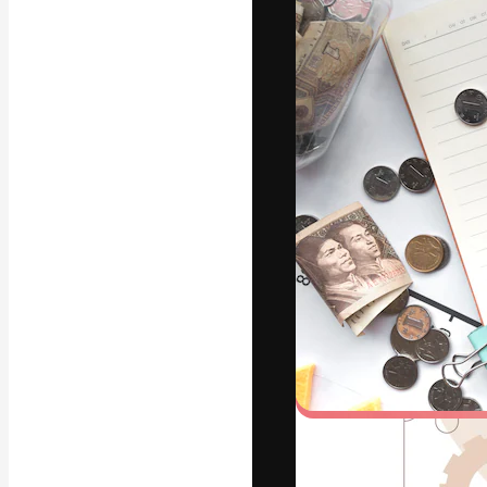
Креативная пл
ваших лучших 
подписчиков с
предприятий, а
Pусский