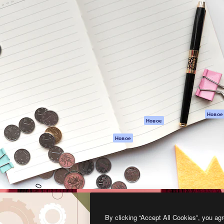
атформа для создания
Spaces
Academy
работ. Более 1 миллиона
ИИ-помощник
Документация п
реди креаторов,
Пакету ИИ
Генератор
гентств и студий.
изображений ИИ
Служба
поддержки
Генератор видео
ИИ
Условия и
положения
Генератор голоса
на основе ИИ
Политика
конфиденциальн
Стоковый контент
Оригиналы
MCP для
Новое
Новое
Claude/ChatGPT
Политика файло
cookie
Агенты
Новое
Центр доверия
API
Партнеры
Мобильное
приложение
Предприятие
Все инструменты
Magnific
By clicking “Accept All Cookies”, you agr