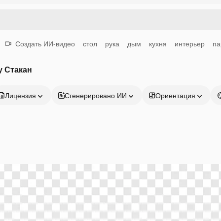
Создать ИИ-видео
стол
рука
дым
кухня
интерьер
па
у Стакан
Лицензия
Сгенерировано ИИ
Ориентация
Продукция
Начать