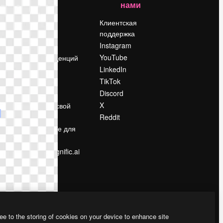
нами
Цены
о
О нас
Клиентская
поддержка
Reviews
Instagram
Вакансии
YouTube
Поиск тенденций
LinkedIn
Блог
TikTok
События
Discord
Slidesgo
ости
X
Продайте свой
контент
Reddit
в
Помещение для
прессы
Ищете magnific.ai
ee to the storing of cookies on your device to enhance site