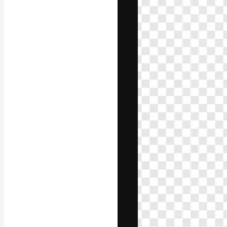
Креативная пл
ваших лучших 
подписчиков с
предприятий, а
Pусский