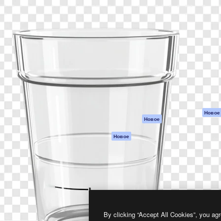
атформа для создания
Spaces
Academy
работ. Более 1 миллиона
ИИ-помощник
Документация п
реди креаторов,
Пакету ИИ
Генератор
гентств и студий.
изображений ИИ
Служба
поддержки
Генератор видео
ИИ
Условия и
положения
Генератор голоса
на основе ИИ
Политика
конфиденциальн
Стоковый контент
Оригиналы
MCP для
Новое
Новое
Claude/ChatGPT
Политика файло
cookie
Агенты
Новое
Центр доверия
API
Партнеры
Мобильное
приложение
Предприятие
Все инструменты
Magnific
By clicking “Accept All Cookies”, you agr