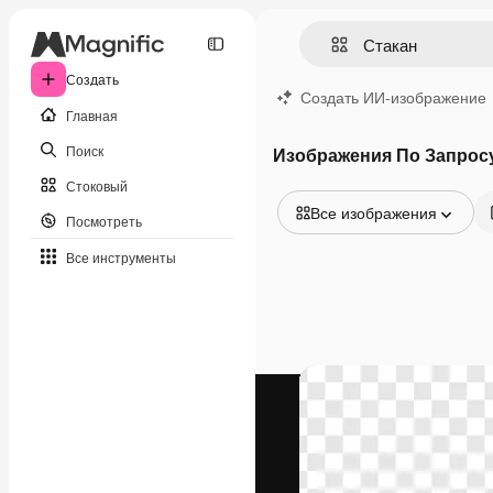
Создать
Создать ИИ-изображение
Главная
Поиск
Изображения По Запрос
Стоковый
Все изображения
Посмотреть
Все изображения
Все инструменты
Векторы
Иллюстрации
Фотографии
PSD
Шаблоны
Мокапы
Видео
Видеоролик
Моушн-дизайн
Видеошаблоны
Иконки
3D-модели
Шрифты