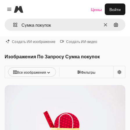
Magnific
Цены
Войти
Close menu
Очистить
Поиск 
Создать ИИ-изображение
Создать ИИ-видео
Изображения По Запросу Сумка покупок
Все изображения
Фильтры