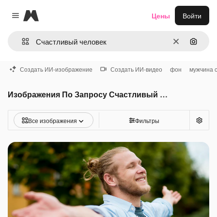
Magnific
Цены
Войти
Close menu
Очистить
Поиск 
Создать ИИ-изображение
Создать ИИ-видео
фон
мужчина 
Изображения По Запросу Счастливый человек
Все изображения
Фильтры