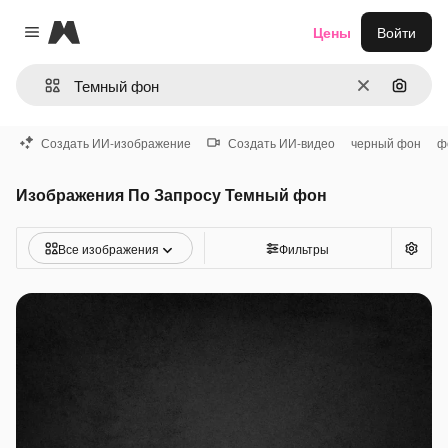
Magnific
Цены
Войти
Close menu
Очистить
Поиск 
Создать ИИ-изображение
Создать ИИ-видео
черный фон
ф
Изображения По Запросу Темный фон
Все изображения
Фильтры