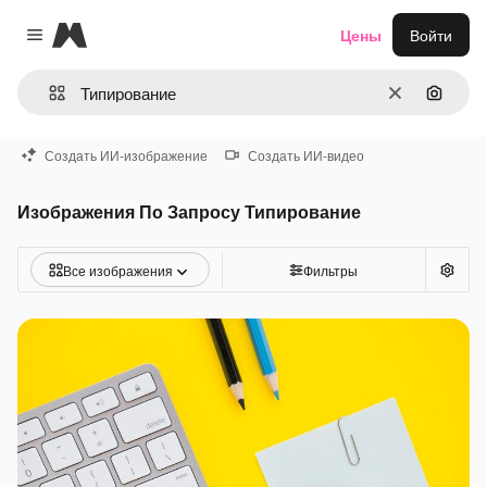
Magnific
Цены
Войти
Close menu
Очистить
Поиск 
Создать ИИ-изображение
Создать ИИ-видео
Изображения По Запросу Типирование
Все изображения
Фильтры