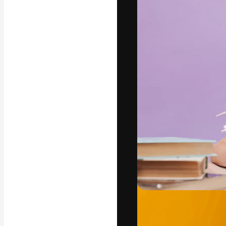
Креативная пл
ваших лучших 
подписчиков с
предприятий, а
Pусский