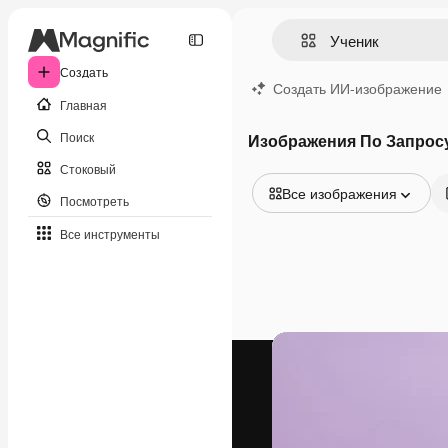
Создать
Создать ИИ-изображение
Главная
Поиск
Изображения По Запрос
Стоковый
Все изображения
Посмотреть
Все изображения
Все инструменты
Векторы
Иллюстрации
Фотографии
PSD
Шаблоны
Мокапы
Видео
Видеоролик
Моушн-дизайн
Видеошаблоны
Иконки
3D-модели
Шрифты