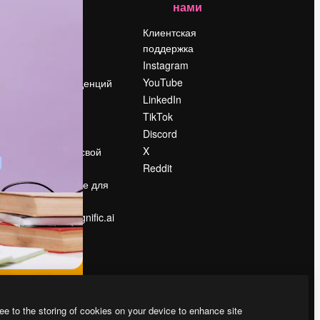
нами
Цены
о
О нас
Клиентская
поддержка
Reviews
Instagram
Вакансии
YouTube
Поиск тенденций
LinkedIn
Блог
TikTok
События
Discord
Slidesgo
ости
X
Продайте свой
контент
Reddit
в
Помещение для
прессы
Ищете magnific.ai
ee to the storing of cookies on your device to enhance site