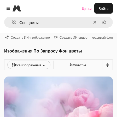
Magnific
Цены
Войти
Close menu
Очистить
Поиск 
Создать ИИ-изображение
Создать ИИ-видео
красивый фон
Изображения По Запросу Фон цветы
Все изображения
Фильтры