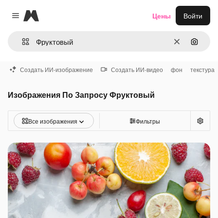
Magnific
Цены
Войти
Close menu
Очистить
Поиск 
Создать ИИ-изображение
Создать ИИ-видео
фон
текстура
Изображения По Запросу Фруктовый
Все изображения
Фильтры